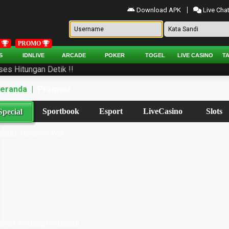
Download APK
Live Cha
O
PROMO
S
IDNLIVE
ARCADE
POKER
TOGEL
LIVE CASINO
T
 Detik !!
eranda
Promosi
Sportbook
Esport
LiveCasino
Slots
Special